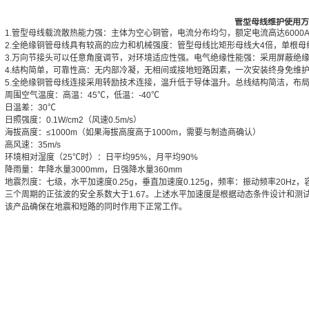
管型母线维护使用
1.管型母线载流散热能力强：主体为空心铜管，电流分布均匀，额定电流高达6000
2.全绝缘铜管母线具有较高的应力和机械强度：管型母线比矩形母线大4倍，单根母
3.万向节接头可以任意角度调节，对环境适应性强。电气绝缘性能强：采用屏蔽绝
4.结构简单，可靠性高：无内部冷凝，无相间或接地短路因素，一次安装终身免维
5.全绝缘铜管母线连接采用转励技术连接，温升低于导体温升。总线结构简洁，布
周围空气温度：高温：45℃，低温：-40℃
日温差：30℃
日照强度：0.1W/cm2（风速0.5m/s）
海拔高度：≤1000m（如果海拔高度高于1000m，需要与制造商确认）
高风速：35m/s
环境相对湿度（25℃时）：日平均95%，月平均90%
降雨量：年降水量3000mm，日强降水量360mm
地震烈度：七级，水平加速度0.25g，垂直加速度0.125g，频率：振动频率20Hz
三个周期的正弦波的安全系数大于1.67。上述水平加速度是根据动态条件设计和测
该产品确保在地震和短路的同时作用下正常工作。