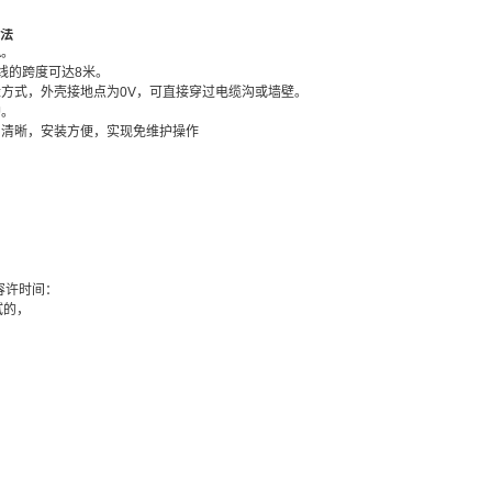
方法
A。
线的跨度可达8米。
缘方式，外壳接地点为0V，可直接穿过电缆沟或墙壁。
护。
局清晰，安装方便，实现免维护操作
，容许时间：
试的，